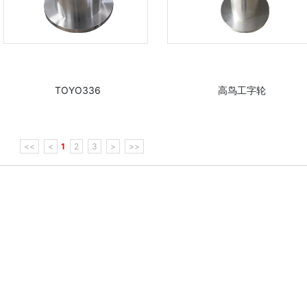
TOYO336
高鸟工字轮
<<
<
1
2
3
>
>>